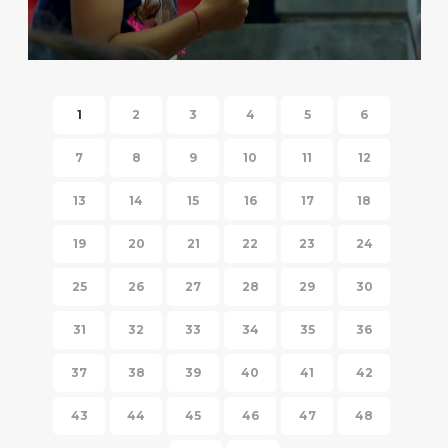
HISPANIC FIESTA 2014
1
2
3
4
5
6
7
8
9
10
11
12
13
14
15
16
17
18
19
20
21
22
23
24
25
26
27
28
29
30
31
32
33
34
35
36
37
38
39
40
41
42
43
44
45
46
47
48