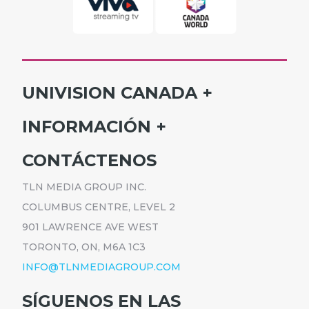
UNIVISION CANADA
INICIO
INFORMACIÓN
HORARIO
SUSCRÍBETE
CONTÁCTENOS
PROGRAMAS
ANÚNCIATE
NOTICIAS
TLN MEDIA GROUP INC.
CARRERAS
COMUNICADOS
COLUMBUS CENTRE, LEVEL 2
POLÍTICA DE PRIVACIDAD
901 LAWRENCE AVE WEST
ACCESIBILIDAD
TORONTO, ON, M6A 1C3
INFO@TLNMEDIAGROUP.COM
SÍGUENOS EN LAS