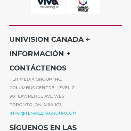
UNIVISION CANADA
INICIO
INFORMACIÓN
HORARIO
SUSCRÍBETE
CONTÁCTENOS
PROGRAMAS
ANÚNCIATE
NOTICIAS
TLN MEDIA GROUP INC.
CARRERAS
COMUNICADOS
COLUMBUS CENTRE, LEVEL 2
POLÍTICA DE PRIVACIDAD
901 LAWRENCE AVE WEST
ACCESIBILIDAD
TORONTO, ON, M6A 1C3
INFO@TLNMEDIAGROUP.COM
SÍGUENOS EN LAS