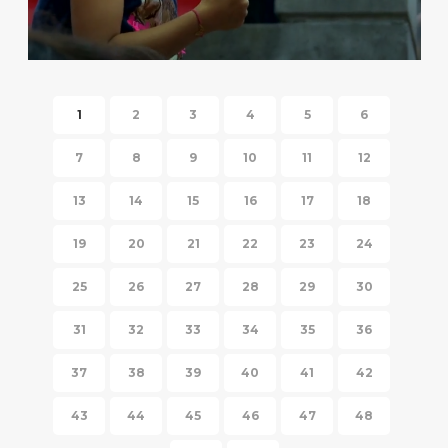
HISPANIC FIESTA 2014
1
2
3
4
5
6
7
8
9
10
11
12
13
14
15
16
17
18
19
20
21
22
23
24
25
26
27
28
29
30
31
32
33
34
35
36
37
38
39
40
41
42
43
44
45
46
47
48