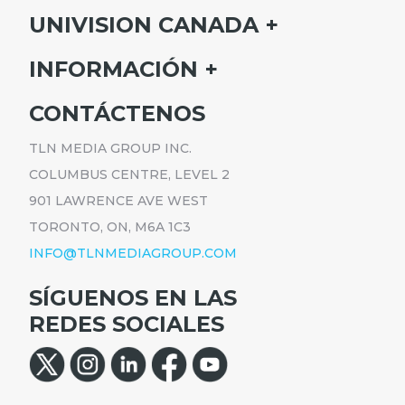
UNIVISION CANADA
INICIO
INFORMACIÓN
HORARIO
SUSCRÍBETE
CONTÁCTENOS
PROGRAMAS
ANÚNCIATE
NOTICIAS
TLN MEDIA GROUP INC.
CARRERAS
COMUNICADOS
COLUMBUS CENTRE, LEVEL 2
POLÍTICA DE PRIVACIDAD
901 LAWRENCE AVE WEST
ACCESIBILIDAD
TORONTO, ON, M6A 1C3
INFO@TLNMEDIAGROUP.COM
SÍGUENOS EN LAS
REDES SOCIALES