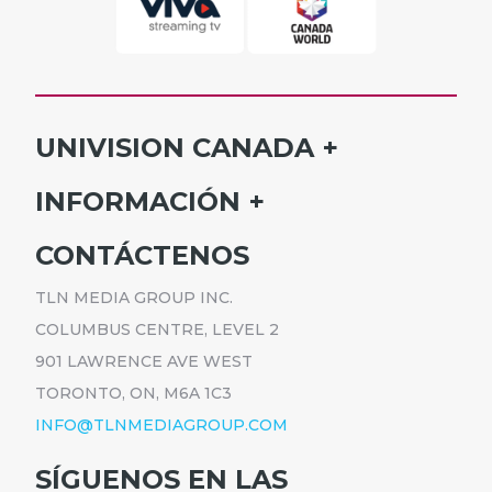
UNIVISION CANADA
INICIO
INFORMACIÓN
HORARIO
SUSCRÍBETE
CONTÁCTENOS
PROGRAMAS
ANÚNCIATE
NOTICIAS
TLN MEDIA GROUP INC.
CARRERAS
COMUNICADOS
COLUMBUS CENTRE, LEVEL 2
POLÍTICA DE PRIVACIDAD
901 LAWRENCE AVE WEST
ACCESIBILIDAD
TORONTO, ON, M6A 1C3
INFO@TLNMEDIAGROUP.COM
SÍGUENOS EN LAS