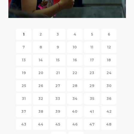
HISPANIC FIESTA 2014
1
2
3
4
5
6
7
8
9
10
11
12
13
14
15
16
17
18
19
20
21
22
23
24
25
26
27
28
29
30
31
32
33
34
35
36
37
38
39
40
41
42
43
44
45
46
47
48