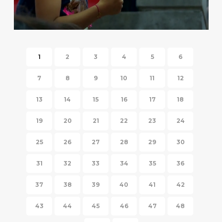
HISPANIC FIESTA 2014
1
2
3
4
5
6
7
8
9
10
11
12
13
14
15
16
17
18
19
20
21
22
23
24
25
26
27
28
29
30
31
32
33
34
35
36
37
38
39
40
41
42
43
44
45
46
47
48