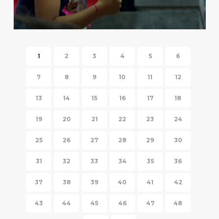
HISPANIC FIESTA 2014
1
2
3
4
5
6
7
8
9
10
11
12
13
14
15
16
17
18
19
20
21
22
23
24
25
26
27
28
29
30
31
32
33
34
35
36
37
38
39
40
41
42
43
44
45
46
47
48