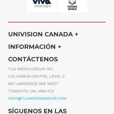
UNIVISION CANADA
INICIO
INFORMACIÓN
HORARIO
SUSCRÍBETE
CONTÁCTENOS
PROGRAMAS
ANÚNCIATE
NOTICIAS
TLN MEDIA GROUP INC.
CARRERAS
COMUNICADOS
COLUMBUS CENTRE, LEVEL 2
POLÍTICA DE PRIVACIDAD
901 LAWRENCE AVE WEST
ACCESIBILIDAD
TORONTO, ON, M6A 1C3
INFO@TLNMEDIAGROUP.COM
SÍGUENOS EN LAS