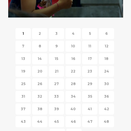
HISPANIC FIESTA 2014
1
2
3
4
5
6
7
8
9
10
11
12
13
14
15
16
17
18
19
20
21
22
23
24
25
26
27
28
29
30
31
32
33
34
35
36
37
38
39
40
41
42
43
44
45
46
47
48