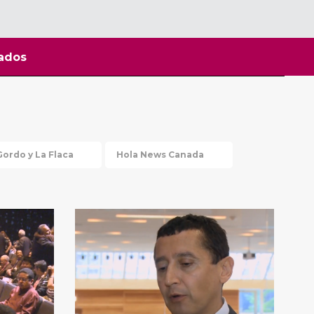
ados
Gordo y La Flaca
Hola News Canada