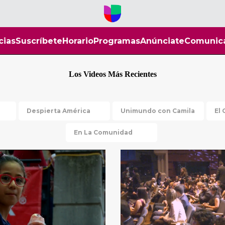
cias
Suscríbete
Horario
Programas
Anúnciate
Comunic
Los Videos Más Recientes
Despierta América
Unimundo con Camila
El 
En La Comunidad