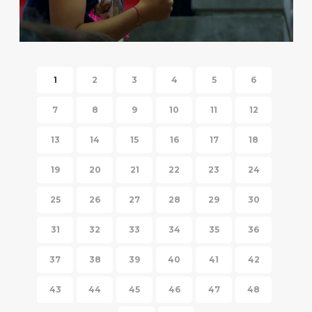
HISPANIC FIESTA 2014
1
2
3
4
5
6
7
8
9
10
11
12
13
14
15
16
17
18
19
20
21
22
23
24
25
26
27
28
29
30
31
32
33
34
35
36
37
38
39
40
41
42
43
44
45
46
47
48