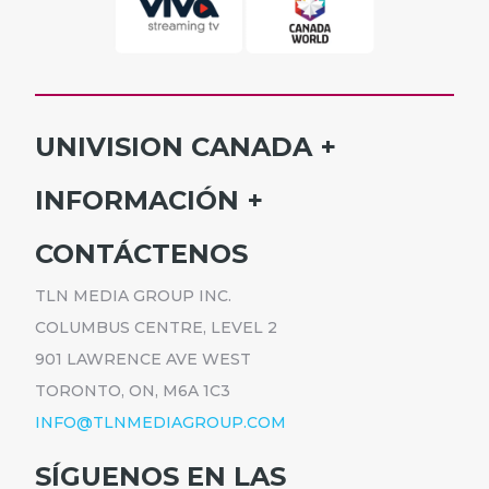
UNIVISION CANADA
INICIO
INFORMACIÓN
HORARIO
SUSCRÍBETE
CONTÁCTENOS
PROGRAMAS
ANÚNCIATE
NOTICIAS
TLN MEDIA GROUP INC.
CARRERAS
COMUNICADOS
COLUMBUS CENTRE, LEVEL 2
POLÍTICA DE PRIVACIDAD
901 LAWRENCE AVE WEST
ACCESIBILIDAD
TORONTO, ON, M6A 1C3
INFO@TLNMEDIAGROUP.COM
SÍGUENOS EN LAS