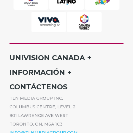
UNIVISION CANADA
INICIO
INFORMACIÓN
HORARIO
SUSCRÍBETE
CONTÁCTENOS
PROGRAMAS
ANÚNCIATE
NOTICIAS
TLN MEDIA GROUP INC.
CARRERAS
COMUNICADOS
COLUMBUS CENTRE, LEVEL 2
POLÍTICA DE PRIVACIDAD
901 LAWRENCE AVE WEST
ACCESIBILIDAD
TORONTO, ON, M6A 1C3
INFO@TLNMEDIAGROUP.COM