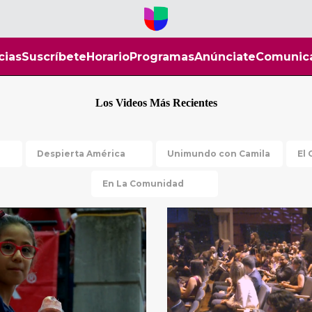
cias
Suscríbete
Horario
Programas
Anúnciate
Comunic
Los Videos Más Recientes
Despierta América
Unimundo con Camila
El 
En La Comunidad