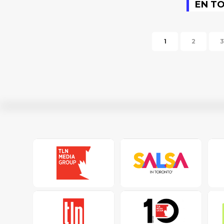
EN T
1
2
3