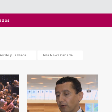
ados
Gordo y La Flaca
Hola News Canada