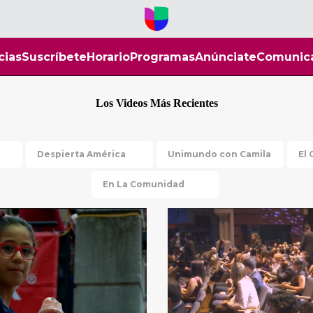
cias
Suscríbete
Horario
Programas
Anúnciate
Comunic
Los Videos Más Recientes
Despierta América
Unimundo con Camila
El 
En La Comunidad