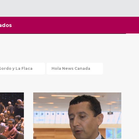
ados
Gordo y La Flaca
Hola News Canada