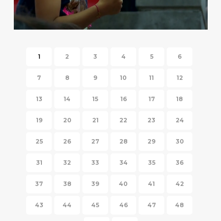
HISPANIC FIESTA 2014
1
2
3
4
5
6
7
8
9
10
11
12
13
14
15
16
17
18
19
20
21
22
23
24
25
26
27
28
29
30
31
32
33
34
35
36
37
38
39
40
41
42
43
44
45
46
47
48