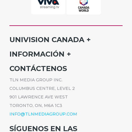
UNIVISION CANADA
INICIO
INFORMACIÓN
HORARIO
SUSCRÍBETE
CONTÁCTENOS
PROGRAMAS
ANÚNCIATE
NOTICIAS
TLN MEDIA GROUP INC.
CARRERAS
COMUNICADOS
COLUMBUS CENTRE, LEVEL 2
POLÍTICA DE PRIVACIDAD
901 LAWRENCE AVE WEST
ACCESIBILIDAD
TORONTO, ON, M6A 1C3
INFO@TLNMEDIAGROUP.COM
SÍGUENOS EN LAS