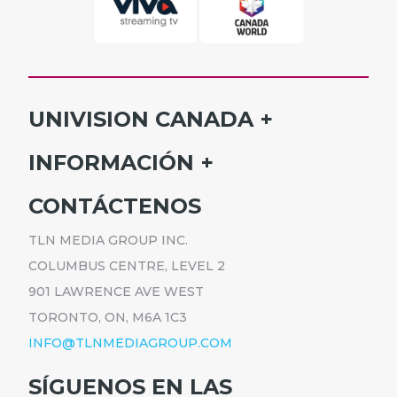
UNIVISION CANADA
INICIO
INFORMACIÓN
HORARIO
SUSCRÍBETE
CONTÁCTENOS
PROGRAMAS
ANÚNCIATE
NOTICIAS
TLN MEDIA GROUP INC.
CARRERAS
COMUNICADOS
COLUMBUS CENTRE, LEVEL 2
POLÍTICA DE PRIVACIDAD
901 LAWRENCE AVE WEST
ACCESIBILIDAD
TORONTO, ON, M6A 1C3
INFO@TLNMEDIAGROUP.COM
SÍGUENOS EN LAS