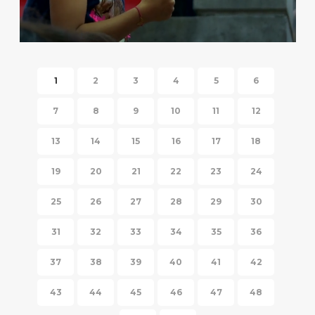
HISPANIC FIESTA 2014
1
2
3
4
5
6
7
8
9
10
11
12
13
14
15
16
17
18
19
20
21
22
23
24
25
26
27
28
29
30
31
32
33
34
35
36
37
38
39
40
41
42
43
44
45
46
47
48