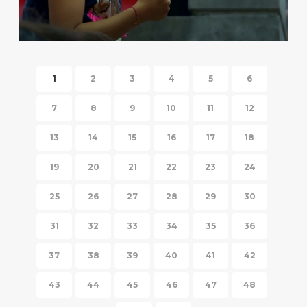
HISPANIC FIESTA 2014
1
2
3
4
5
6
7
8
9
10
11
12
13
14
15
16
17
18
19
20
21
22
23
24
25
26
27
28
29
30
31
32
33
34
35
36
37
38
39
40
41
42
43
44
45
46
47
48