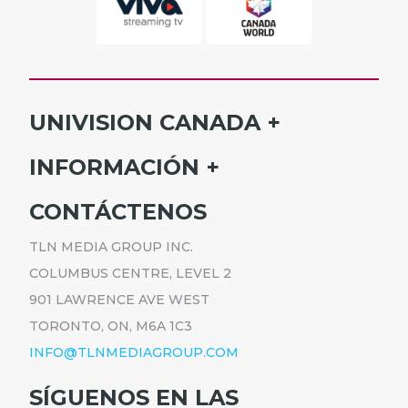
UNIVISION CANADA
INICIO
INFORMACIÓN
HORARIO
SUSCRÍBETE
CONTÁCTENOS
PROGRAMAS
ANÚNCIATE
NOTICIAS
TLN MEDIA GROUP INC.
CARRERAS
COMUNICADOS
COLUMBUS CENTRE, LEVEL 2
POLÍTICA DE PRIVACIDAD
901 LAWRENCE AVE WEST
ACCESIBILIDAD
TORONTO, ON, M6A 1C3
INFO@TLNMEDIAGROUP.COM
SÍGUENOS EN LAS