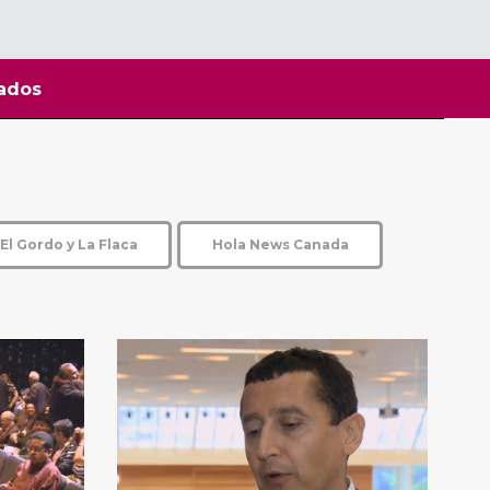
ados
El Gordo y La Flaca
Hola News Canada