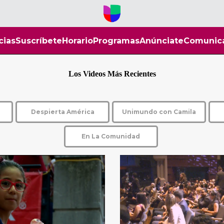
cias
Suscríbete
Horario
Programas
Anúnciate
Comunic
Los Videos Más Recientes
Despierta América
Unimundo con Camila
En La Comunidad