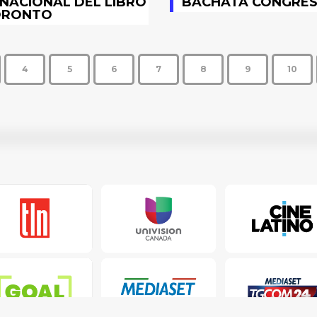
NACIONAL DEL LIBRO
BACHATA CONGRES
ORONTO
4
5
6
7
8
9
10