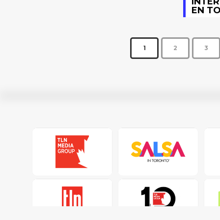
INTER
EN T
1
2
3