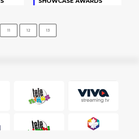
S
SHOWCASE AWARDS
11
12
13