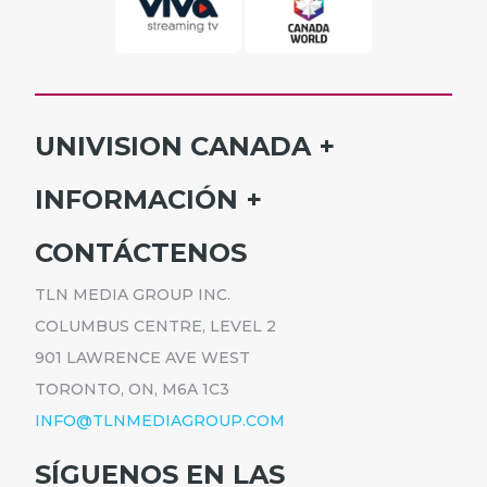
UNIVISION CANADA
INICIO
INFORMACIÓN
HORARIO
SUSCRÍBETE
CONTÁCTENOS
PROGRAMAS
ANÚNCIATE
NOTICIAS
TLN MEDIA GROUP INC.
CARRERAS
COMUNICADOS
COLUMBUS CENTRE, LEVEL 2
POLÍTICA DE PRIVACIDAD
901 LAWRENCE AVE WEST
ACCESIBILIDAD
TORONTO, ON, M6A 1C3
INFO@TLNMEDIAGROUP.COM
SÍGUENOS EN LAS