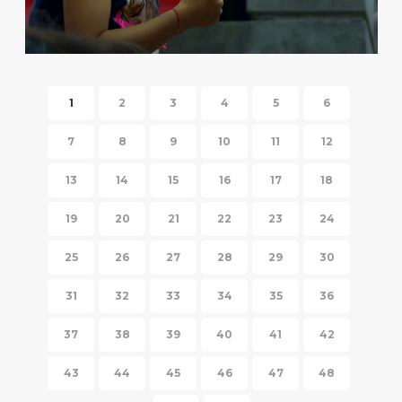
HISPANIC FIESTA 2014
1
2
3
4
5
6
7
8
9
10
11
12
13
14
15
16
17
18
19
20
21
22
23
24
25
26
27
28
29
30
31
32
33
34
35
36
37
38
39
40
41
42
43
44
45
46
47
48