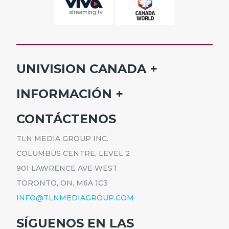
UNIVISION CANADA
INICIO
INFORMACIÓN
HORARIO
SUSCRÍBETE
CONTÁCTENOS
PROGRAMAS
ANÚNCIATE
NOTICIAS
TLN MEDIA GROUP INC.
CARRERAS
COMUNICADOS
COLUMBUS CENTRE, LEVEL 2
POLÍTICA DE PRIVACIDAD
901 LAWRENCE AVE WEST
ACCESIBILIDAD
TORONTO, ON, M6A 1C3
INFO@TLNMEDIAGROUP.COM
SÍGUENOS EN LAS