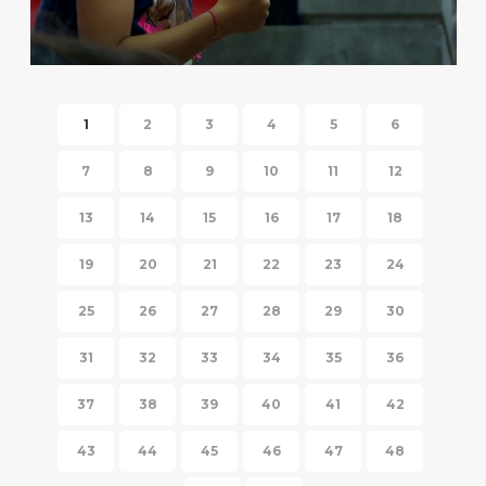
HISPANIC FIESTA 2014
1
2
3
4
5
6
7
8
9
10
11
12
13
14
15
16
17
18
19
20
21
22
23
24
25
26
27
28
29
30
31
32
33
34
35
36
37
38
39
40
41
42
43
44
45
46
47
48