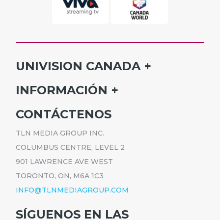
UNIVISION CANADA
INICIO
INFORMACIÓN
HORARIO
SUSCRÍBETE
CONTÁCTENOS
PROGRAMAS
ANÚNCIATE
NOTICIAS
TLN MEDIA GROUP INC.
CARRERAS
COMUNICADOS
COLUMBUS CENTRE, LEVEL 2
POLÍTICA DE PRIVACIDAD
901 LAWRENCE AVE WEST
ACCESIBILIDAD
TORONTO, ON, M6A 1C3
INFO@TLNMEDIAGROUP.COM
SÍGUENOS EN LAS