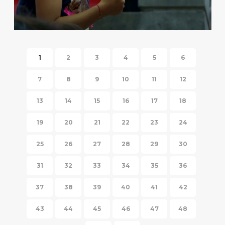
HISPANIC FIESTA 2014
1
2
3
4
5
6
7
8
9
10
11
12
13
14
15
16
17
18
19
20
21
22
23
24
25
26
27
28
29
30
31
32
33
34
35
36
37
38
39
40
41
42
43
44
45
46
47
48