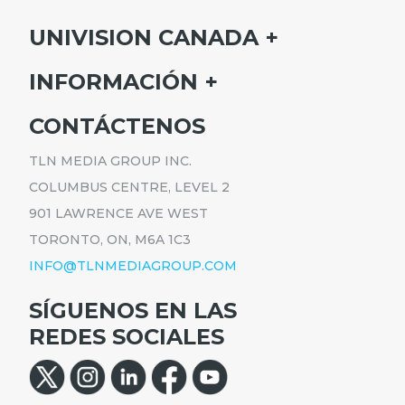
UNIVISION CANADA
INICIO
INFORMACIÓN
HORARIO
SUSCRÍBETE
CONTÁCTENOS
PROGRAMAS
ANÚNCIATE
NOTICIAS
TLN MEDIA GROUP INC.
CARRERAS
COMUNICADOS
COLUMBUS CENTRE, LEVEL 2
POLÍTICA DE PRIVACIDAD
901 LAWRENCE AVE WEST
ACCESIBILIDAD
TORONTO, ON, M6A 1C3
INFO@TLNMEDIAGROUP.COM
SÍGUENOS EN LAS
REDES SOCIALES