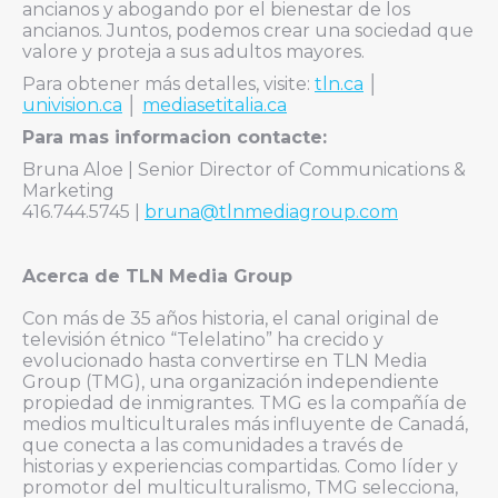
ancianos y abogando por el bienestar de los
ancianos. Juntos, podemos crear una sociedad que
valore y proteja a sus adultos mayores.
Para obtener más detalles, visite
:
tln.ca
│
univision.ca
│
mediasetitalia.ca
Para mas informacion contacte:
Bruna Aloe | Senior Director of Communications &
Marketing
416.744.5745 |
bruna@tlnmediagroup.com
Acerca de TLN Media Group
Con más de 35 años historia, el canal original de
televisión étnico “Telelatino” ha crecido y
evolucionado hasta convertirse en TLN Media
Group (TMG), una organización independiente
propiedad de inmigrantes. TMG es la compañía de
medios multiculturales más influyente de Canadá,
que conecta a las comunidades a través de
historias y experiencias compartidas. Como líder y
promotor del multiculturalismo, TMG selecciona,