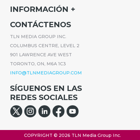
INICIO
INFORMACIÓN
HORARIO
SUSCRÍBETE
CONTÁCTENOS
PROGRAMAS
ANÚNCIATE
NOTICIAS
TLN MEDIA GROUP INC.
CARRERAS
COMUNICADOS
COLUMBUS CENTRE, LEVEL 2
POLÍTICA DE PRIVACIDAD
901 LAWRENCE AVE WEST
ACCESIBILIDAD
TORONTO, ON, M6A 1C3
INFO@TLNMEDIAGROUP.COM
SÍGUENOS EN LAS
REDES SOCIALES
COPYRIGHT © 2026
TLN Media Group Inc.