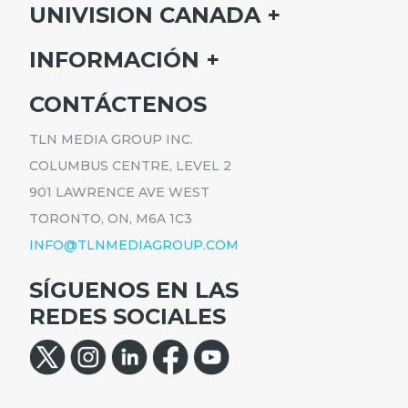
UNIVISION CANADA
INICIO
INFORMACIÓN
HORARIO
SUSCRÍBETE
CONTÁCTENOS
PROGRAMAS
ANÚNCIATE
NOTICIAS
TLN MEDIA GROUP INC.
CARRERAS
COMUNICADOS
COLUMBUS CENTRE, LEVEL 2
POLÍTICA DE PRIVACIDAD
901 LAWRENCE AVE WEST
ACCESIBILIDAD
TORONTO, ON, M6A 1C3
INFO@TLNMEDIAGROUP.COM
SÍGUENOS EN LAS
REDES SOCIALES