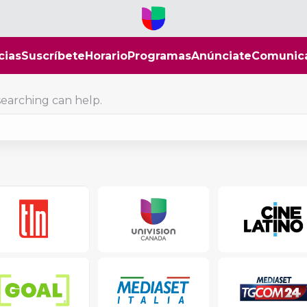
cias
Suscríbete
Horario
Programas
Anúnciate
Comunic
searching can help.