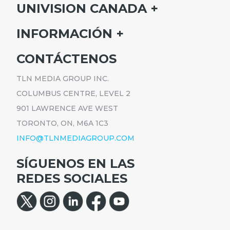
UNIVISION CANADA
INICIO
INFORMACIÓN
HORARIO
SUSCRÍBETE
CONTÁCTENOS
PROGRAMAS
ANÚNCIATE
NOTICIAS
TLN MEDIA GROUP INC.
CARRERAS
COMUNICADOS
COLUMBUS CENTRE, LEVEL 2
POLÍTICA DE PRIVACIDAD
901 LAWRENCE AVE WEST
ACCESIBILIDAD
TORONTO, ON, M6A 1C3
INFO@TLNMEDIAGROUP.COM
SÍGUENOS EN LAS
REDES SOCIALES