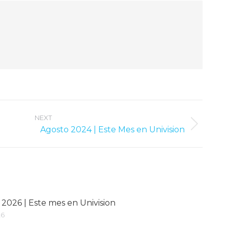
NEXT
Next
Agosto 2024 | Este Mes en Univision
post:
2026 | Este mes en Univision
26