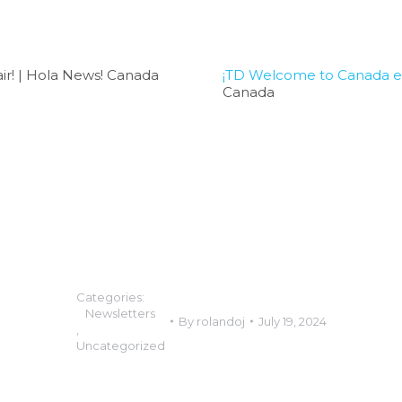
lair! | Hola News! Canada
¡TD Welcome to Canada en 
Canada
Categories:
Newsletters
By
rolandoj
July 19, 2024
,
Uncategorized