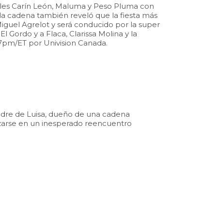
icales Carín León, Maluma y Peso Pluma con
 la cadena también reveló que la fiesta más
Miguel Agrelot y será conducido por la super
l Gordo y a Flaca, Clarissa Molina y la
s 7pm/ET por Univision Canada.
padre de Luisa, dueño de una cadena
uzarse en un inesperado reencuentro