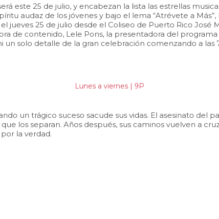
á este 25 de julio, y encabezan la lista las estrellas mus
ritu audaz de los jóvenes y bajo el lema “Atrévete a Más”,
 el jueves 25 de julio desde el Coliseo de Puerto Rico José 
dora de contenido, Lele Pons, la presentadora del programa E
ni un solo detalle de la gran celebración comenzando a la
Lunes a viernes | 9P
ando un trágico suceso sacude sus vidas. El asesinato del 
 que los separan. Años después, sus caminos vuelven a cr
por la verdad.