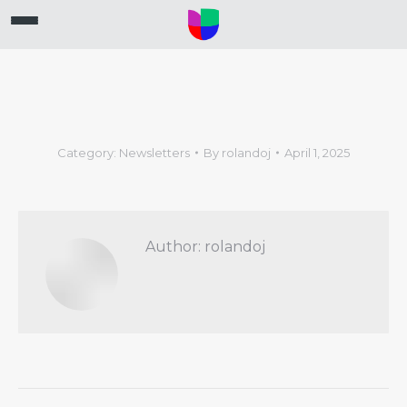
Category:
Newsletters
By
rolandoj
April 1, 2025
Author:
rolandoj
Post