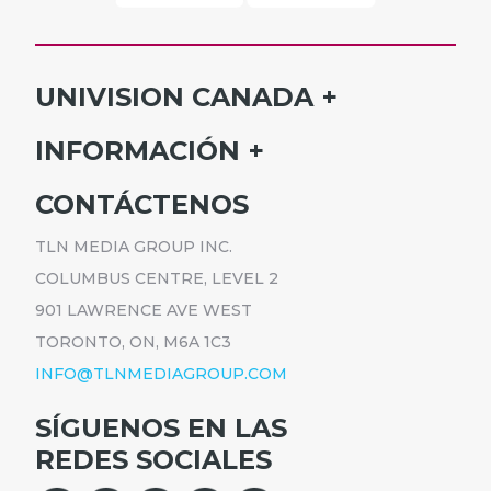
UNIVISION CANADA
INICIO
INFORMACIÓN
HORARIO
SUSCRÍBETE
CONTÁCTENOS
PROGRAMAS
ANÚNCIATE
NOTICIAS
TLN MEDIA GROUP INC.
CARRERAS
COMUNICADOS
COLUMBUS CENTRE, LEVEL 2
POLÍTICA DE PRIVACIDAD
901 LAWRENCE AVE WEST
ACCESIBILIDAD
TORONTO, ON, M6A 1C3
INFO@TLNMEDIAGROUP.COM
SÍGUENOS EN LAS
REDES SOCIALES