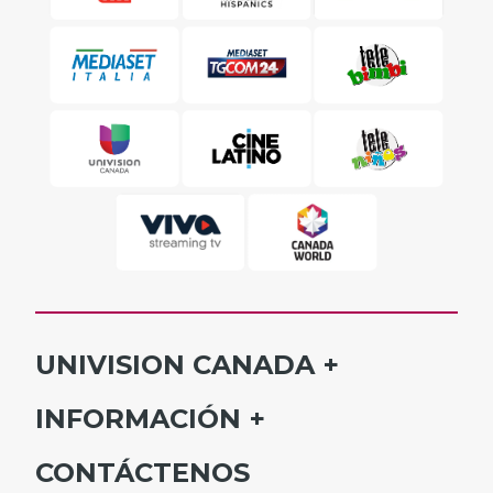
UNIVISION CANADA
INICIO
INFORMACIÓN
HORARIO
SUSCRÍBETE
CONTÁCTENOS
PROGRAMAS
ANÚNCIATE