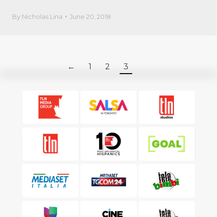
By
Nicholas Lina
June 20, 2018
←
1
2
3