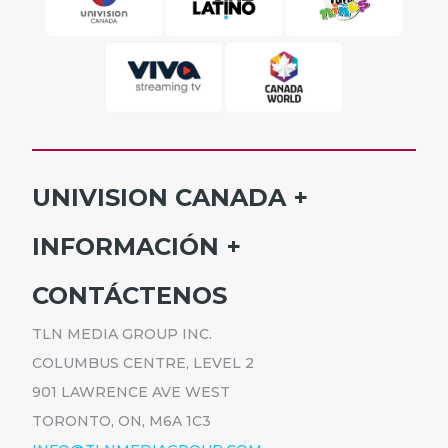
UNIVISION CANADA
INICIO
INFORMACIÓN
HORARIO
SUSCRÍBETE
CONTÁCTENOS
PROGRAMAS
ANÚNCIATE
NOTICIAS
TLN MEDIA GROUP INC.
CARRERAS
COMUNICADOS
COLUMBUS CENTRE, LEVEL 2
POLÍTICA DE PRIVACIDAD
901 LAWRENCE AVE WEST
ACCESIBILIDAD
TORONTO, ON, M6A 1C3