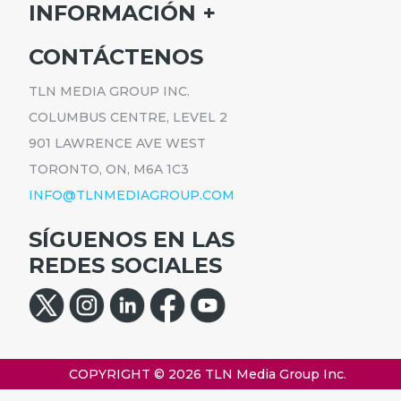
INICIO
INFORMACIÓN
HORARIO
SUSCRÍBETE
CONTÁCTENOS
PROGRAMAS
ANÚNCIATE
NOTICIAS
TLN MEDIA GROUP INC.
CARRERAS
COMUNICADOS
COLUMBUS CENTRE, LEVEL 2
POLÍTICA DE PRIVACIDAD
901 LAWRENCE AVE WEST
ACCESIBILIDAD
TORONTO, ON, M6A 1C3
INFO@TLNMEDIAGROUP.COM
SÍGUENOS EN LAS
REDES SOCIALES
COPYRIGHT © 2026
TLN Media Group Inc.