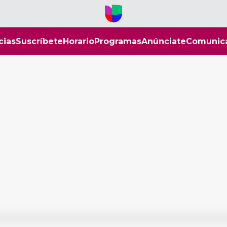
cias
Suscríbete
Horario
Programas
Anúnciate
Comunic