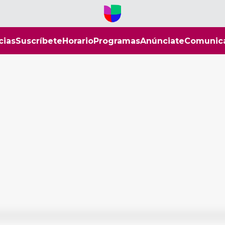
cias
Suscríbete
Horario
Programas
Anúnciate
Comunic