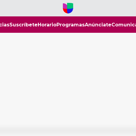
cias
Suscríbete
Horario
Programas
Anúnciate
Comunic