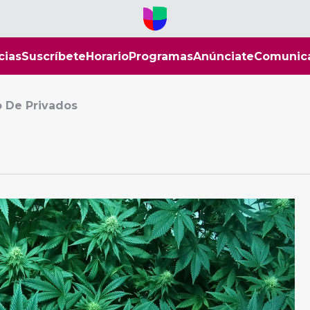
cias
Suscríbete
Horario
Programas
Anúnciate
Comunic
o De Privados