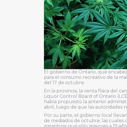
El gobierno de Ontario, que encabe
para el consumo recreativo de la ma
del 17 de octubre.
En la provincia, la venta física del c
Liquor Control Board of Ontario (LCB
había propuesto la anterior adminis
abril, luego de que las autoridades 
Por su parte, el gobierno local llevar
de mediados de octubre, las cuales 
garantizar que sólo mayores a 19 añ