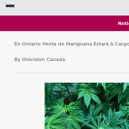
Noti
En Ontario Venta de Mariguana Estará A Carg
By Univision Canada