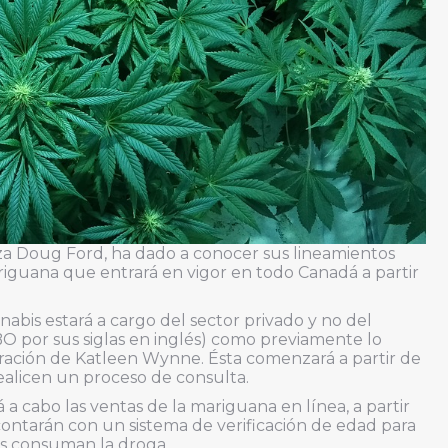
za Doug Ford, ha dado a conocer sus lineamientos
riguana que entrará en vigor en todo Canadá a partir
annabis estará a cargo del sector privado y no del
O por sus siglas en inglés) como previamente lo
tración de Katleen Wynne. Ésta comenzará a partir de
realicen un proceso de consulta.
á a cabo las ventas de la mariguana en línea, a partir
contarán con un sistema de verificación de edad para
os consuman la droga.