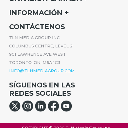
INICIO
INFORMACIÓN
HORARIO
SUSCRÍBETE
CONTÁCTENOS
PROGRAMAS
ANÚNCIATE
NOTICIAS
TLN MEDIA GROUP INC.
CARRERAS
COMUNICADOS
COLUMBUS CENTRE, LEVEL 2
POLÍTICA DE PRIVACIDAD
901 LAWRENCE AVE WEST
ACCESIBILIDAD
TORONTO, ON, M6A 1C3
INFO@TLNMEDIAGROUP.COM
SÍGUENOS EN LAS
REDES SOCIALES
COPYRIGHT © 2026
TLN Media Group Inc.