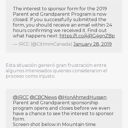
The interest to sponsor form for the 2019
Parent and Grandparent Program is now
closed. If you successfully submitted the
form, you should receive an email within 24
hours confirming we received it. Find out
what happens next:
https://t.co/4jRG4gnZBp
— IRCC (@CitImmCanada)
January 28, 2019
Esta situación generó gran frustración entre
algunos interesados quienes consideraron el
proceso como injusto.
@IRCC
@CBCNews
@HonAhmedHussen
Parent and Grandparent sponsorship
program opens and closes before we even
have a chance to see the interest to sponsor
form.
Screen shot below in Mountain time.