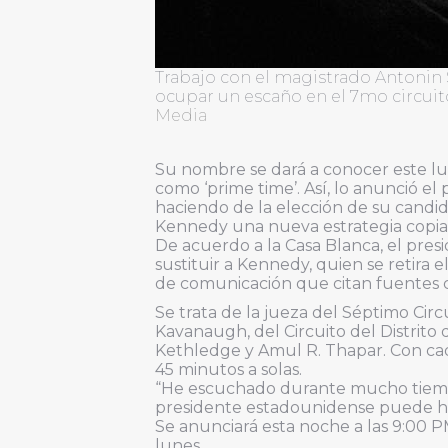
Trabajo con el magistrado Antonin 
ocupar un escaño en el 7mo circui
Media
Su nombre se dará a conocer este lun
como ‘prime time’. Así, lo anunció e
haciendo de la elección de su candid
Kennedy una nueva estrategia copiada
De acuerdo a la Casa Blanca, el pres
sustituir a Kennedy, quien se retira 
de comunicación que citan fuentes c
Se trata de la jueza del Séptimo Cir
Kavanaugh, del Circuito del Distrito
Kethledge y Amul R. Thapar. Con ca
45 minutos a solas.
“He escuchado durante mucho tiemp
presidente estadounidense puede hac
Se anunciará esta noche a las 9:00 P
lunes.