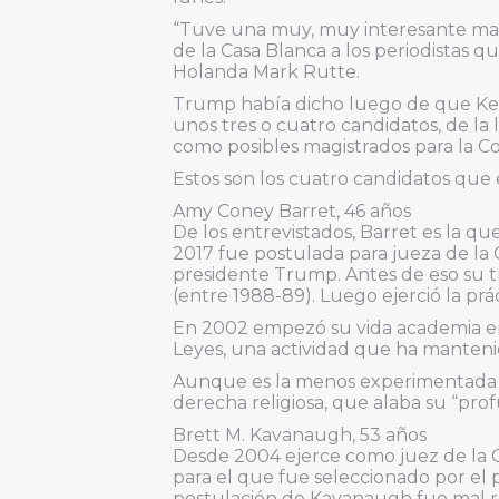
“Tuve una muy, muy interesante mañan
de la Casa Blanca a los periodistas 
Holanda Mark Rutte.
Trump había dicho luego de que Ken
unos tres o cuatro candidatos, de la 
como posibles magistrados para la C
Estos son los cuatro candidatos que 
Amy Coney Barret, 46 años
De los entrevistados, Barret es la q
2017 fue postulada para jueza de la 
presidente Trump. Antes de eso su trab
(entre 1988-89). Luego ejerció la pr
En 2002 empezó su vida academia e
Leyes, una actividad que ha manteni
Aunque es la menos experimentada en l
derecha religiosa, que alaba su “prof
Brett M. Kavanaugh, 53 años
Desde 2004 ejerce como juez de la C
para el que fue seleccionado por el
postulación de Kavanaugh fue mal r