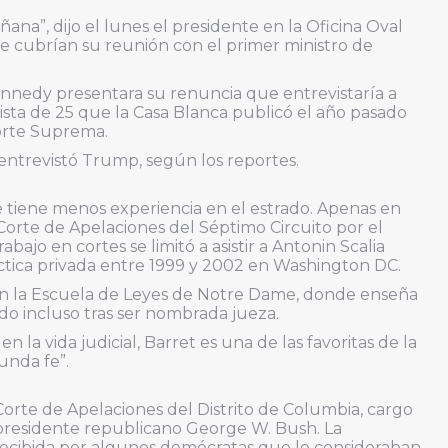
a”, dijo el lunes el presidente en la Oficina Oval
que cubrían su reunión con el primer ministro de
nedy presentara su renuncia que entrevistaría a
lista de 25 que la Casa Blanca publicó el año pasado
orte Suprema.
entrevistó Trump, según los reportes.
ue tiene menos experiencia en el estrado. Apenas en
Corte de Apelaciones del Séptimo Circuito por el
ajo en cortes se limitó a asistir a Antonin Scalia
áctica privada entre 1999 y 2002 en Washington DC.
n la Escuela de Leyes de Notre Dame, donde enseña
do incluso tras ser nombrada jueza.
a vida judicial, Barret es una de las favoritas de la
unda fe”.
orte de Apelaciones del Distrito de Columbia, cargo
 presidente republicano George W. Bush. La
ecibida por algunos demócratas que lo consideraban