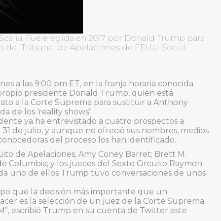
Scalia. Fue elegida en 2017 por Donald Trump para
to del Tribunal de Apelaciones de EEUU.
Social
es a las 9:00 pm ET, en la franja horaria conocida
l propio presidente Donald Trump, quien está
ato a la Corte Suprema para sustituir a Anthony
 de los ‘reality shows’.
idente ya ha entrevistado a cuatro prospectos a
el 31 de julio, y aunque no ofreció sus nombres, medios
onocedoras del proceso los han identificado.
cuito de Apelaciones, Amy Coney Barret; Brett M.
 de Columbia; y los jueces del Sexto Circuito Raymon
da uno de ellos Trump tuvo conversaciones de unos
o que la decisión más importante que un
er es la selección de un juez de la Corte Suprema.
M”, escribió Trump en su cuenta de Twitter este