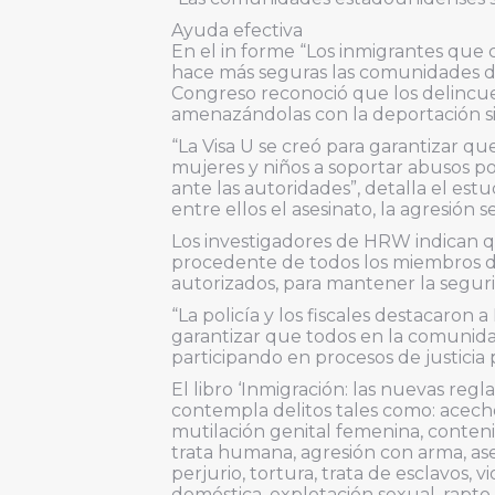
Ayuda efectiva
En el in forme “Los inmigrantes que
hace más seguras las comunidades d
Congreso reconoció que los delincuen
amenazándolas con la deportación si
“La Visa U se creó para garantizar qu
mujeres y niños a soportar abusos p
ante las autoridades”, detalla el estu
entre ellos el asesinato, la agresión s
Los investigadores de HRW indican qu
procedente de todos los miembros d
autorizados, para mantener la seguri
“La policía y los fiscales destacaron
garantizar que todos en la comunid
participando en procesos de justicia p
El libro ‘Inmigración: las nuevas regla
contempla delitos tales como: acecho
mutilación genital femenina, conteni
trata humana, agresión con arma, asesi
perjurio, tortura, trata de esclavos, v
doméstica, explotación sexual, rapto, 