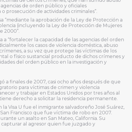
 víctimas de ciertos crímenes, que han sufrido abuso
s agencias de orden público y oficiales
o prosecución de actividades criminales”.
sa “mediante la aprobación de la Ley de Protección a
iolencia (incluyendo la Ley de Protección de Mujeres
e 2000”.
a a “fortalecer la capacidad de las agencias del orden
dicialmente los casos de violencia doméstica, abuso
s crímenes, a su vez que protege las víctimas de los
al o físico sustancial producto de dichos crímenes y
idades del orden público en la investigación y
gó a finales de 2007, casi ocho años después de que
ratorio para víctimas de crimen y violencia
ecer y trabajar en Estados Unidos por tres años al
 tiene derecho a solicitar la residencia permanente.
 la Visa U fue el inmigrante salvadoreño José Suárez,
 San Francisco que fue víctima de robo en 2007.
ante un asalto en San Mateo, California. Su
s capturar al agresor quien fue juzgado y