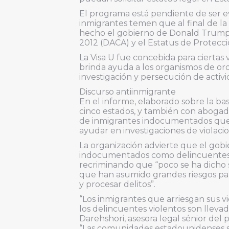
El programa está pendiente de ser e
inmigrantes temen que al final de la
hecho el gobierno de Donald Trump co
2012 (DACA) y el Estatus de Protecc
La Visa U fue concebida para ciertas 
brinda ayuda a los organismos de or
investigación y persecución de activi
Discurso antiinmigrante
En el informe, elaborado sobre la ba
cinco estados, y también con abogados
de inmigrantes indocumentados que 
ayudar en investigaciones de violacio
La organización advierte que el gob
indocumentados como delincuentes y
recriminando que “poco se ha dicho
que han asumido grandes riesgos para
y procesar delitos”.
“Los inmigrantes que arriesgan sus vi
los delincuentes violentos son llevad
Darehshori, asesora legal sénior de
“Las comunidades estadounidenses so