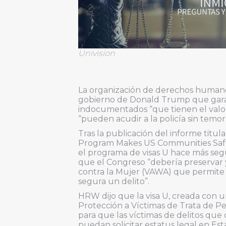
Univision
La organización de derechos human
gobierno de Donald Trump que garan
indocumentados “que tienen el valor
“pueden acudir a la policía sin temor
Tras la publicación del informe titu
Program Makes US Communities Safe
el programa de visas U hace más seg
que el Congreso “debería preservar y 
contra la Mujer (VAWA) que permit
segura un delito”.
HRW dijo que la visa U, creada con u
Protección a Víctimas de Trata de Pe
para que las víctimas de delitos que 
puedan solicitar estatus legal en Est