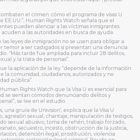
 combaten el crimen: cómo el programa de visas U
e EE.UU.”, Human Rights Watch señala que el
tes pueden silenciar a las víctimas inmigrantes
 acuden a las autoridades en busca de ayuda.
e las leyes de inmigración no se usen para obligar a
or temor a ser castigados si presentan una denuncia
dio. “Más tarde fue ampliada para incluir 28 delitos,
exual y la trata de personas”.
e la aplicación de la ley “depende de la información
e la comunidad, ciudadanos, autorizados y no
dad pública”.
 a Human Rights Watch que la Visa U es esencial para
ad se sientan cómodos denunciando delitos y
enal”, se lee en el estudio.
s, una gruía de Univision’, explica que la Visa U
, agresión sexual, chantaje, manipulación de testigos,
do sexual abusivo, toma de rehén, trabajo forzado,
nato, secuestro, incesto, obstrucción de la justicia,
iolación, detención ilegal, prostitución, violencia
extorsión, restricción ilegal criminal, fraude en