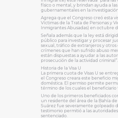
Inmigrante) está reservada “para las
físico o mental, y brindan ayuda a la
gubernamentales en la investigación 
Agrega que el Congreso creó esta vi
Víctimas de la Trata de Personas y V
Inmigrantes Abusadas) en octubre d
Señala además que la ley está dirigid
público para investigar y procesar ju
sexual, tráfico de extranjeros y otro
crímenes que han sufrido abuso ment
están dispuestas a ayudar a las autor
prosecución de la actividad criminal”.
Historia de la Visa U
La primera cuota de Visas U se entre
el Congreso creara este beneficio mig
doméstica. El permiso permite perman
término de los cuales el beneficiario
Uno de los primeros beneficiados con
un residente del área de la Bahía de
Suárez fue severamente golpeado dur
testimonio permitió a las autoridade
sentenciado.