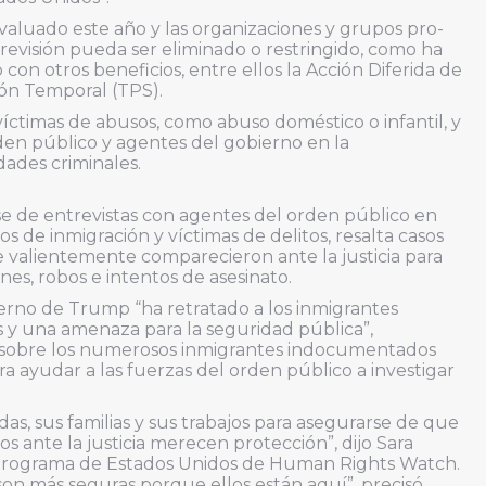
valuado este año y las organizaciones y grupos pro-
 revisión pueda ser eliminado o restringido, como ha
n otros beneficios, entre ellos la Acción Diferida de
ión Temporal (TPS).
víctimas de abusos, como abuso doméstico o infantil, y
den público y agentes del gobierno en la
dades criminales.
se de entrevistas con agentes del orden público en
 de inmigración y víctimas de delitos, resalta casos
valientemente comparecieron ante la justicia para
nes, robos e intentos de asesinato.
ierno de Trump “ha retratado a los inmigrantes
 una amenaza para la seguridad pública”,
 sobre los numerosos inmigrantes indocumentados
 ayudar a las fuerzas del orden público a investigar
das, sus familias y sus trabajos para asegurarse de que
os ante la justicia merecen protección”, dijo Sara
l programa de Estados Unidos de Human Rights Watch.
n más seguras porque ellos están aquí”, precisó.