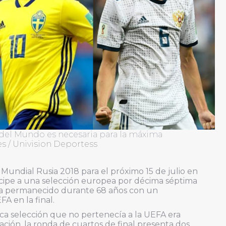
del Mundo es necesaria para la máxima
s / Univision Deportess
l Mundial Rusia 2018 para el próximo 15 de julio en
cipe a una selección europea por décima séptima
 ha permanecido durante 68 años con un
A en la final.
nica selección que no pertenecía a la UEFA era
ación, la ronda de cuartos de final presenta dos