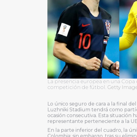
La presencia europea en una Copa 
competición de fútbol.
Getty Image
Lo único seguro de cara a la final de
Luzhniki Stadium tendrá como partí
ocasión consecutiva. Esta situación
representante perteneciente a la UEF
En la parte inferior del cuadro, la ú
Colombia; sin embargo, tras su elimin