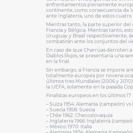
enfrentamientos plenamente europeos.
continente, como consecuencia de lo
ante Inglaterra, uno de estos cuatro 
Mientras tanto, la parte superior de
Francia y Bélgica. Mientras tanto, 
Uruguay y Brasil respectivamente, s
combatirán ante los conjuntos del vie
En caso de que Charrúas derroten a 
Diablos Rojos, se presentaría una s
en la final.
Sin embargo, si Francia se impone ant
totalmente europea por novena ocasió
últimos tres Mundiales (2006 y 2010)
la UEFA, solamente en la pasada Cop
Finalistas europeos en los últimos 17
– Suiza 1954: Alemania (campeón) vs
– Suecia 1958: Suecia
– Chile 1962: Checoslovaquia
– Inglaterra 1966: Inglaterra (campe
– México 1970: Italia
– Alemania 1974: Alemania (campeón