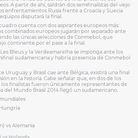
 A partir de ahí, saldrán dos semifinalistas del viejo
s enfrentamientos Rusia frente a Croacia y Suecia
equipos disputará la final.
l cuadro cuenta con dos aspirantes europeos más:
estos combinados europeos jugarán por separado ante
iendo las únicas selecciones de Conmebol, que
jo continente por el pase a la final.
Les Bleus y la Verdeamarelha se imponga ante los
emifinal sudamericana y habría presencia de Conmebol
e Uruguay y Brasil cae ante Bélgica, existirá una final
n en la historia. Cabe señalar que, en dos de los
 los finalistas fueron únicamente representantes de
a del Mundo Brasil 2014 llegó un sudamericano.
 mundiales:
 Hungría
ón) vs Alemania
) vs Holanda